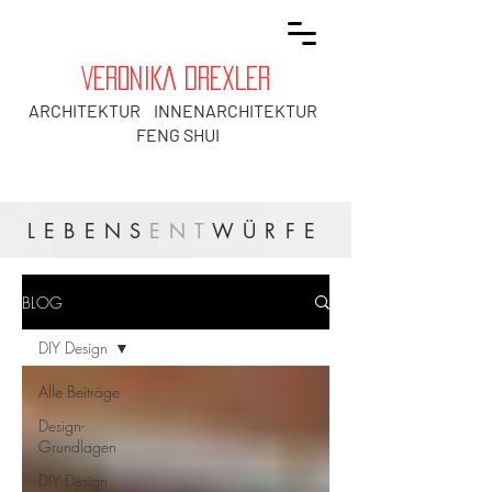
VERONIKA DREXLER
ARCHITEKTUR INNENARCHITEKTUR
FENG SHUI
LEBENS
ENT
WÜRFE
BLOG
DIY Design
Alle Beiträge
Design-
Grundlagen
DIY Design