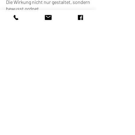
Die Wirkung nicht nur gestaltet, sondern
bewusst ordnet.
Manche Auftraggeber suchen diesen
Ansatz gezielt.
Andere erleben seine Qualität im Alltag,
ohne ihn benennen zu müssen.